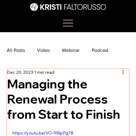
All Posts
Video
Webinar
Podcast
Dec 20, 2023
1 min read
Bootcamp
Article
She's So Suite
Managing the
Renewal Process
TikTok
The Journey Newsletter
from Start to Finish
https://youtu.be/VO-9RlpPg78