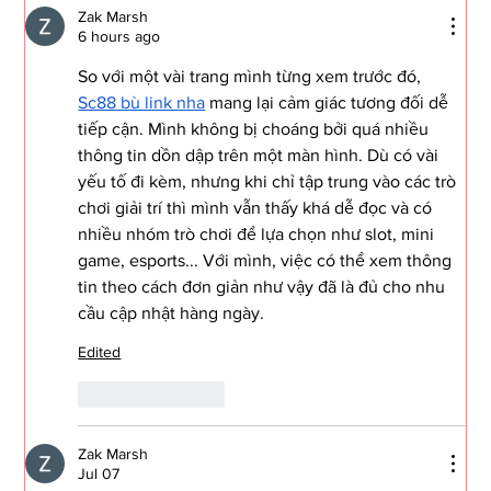
Zak Marsh
6 hours ago
CS in the Age of Agents: Hype vs.
Reality
So với một vài trang mình từng xem trước đó, 
Sc88 bù link nha
 mang lại cảm giác tương đối dễ 
tiếp cận. Mình không bị choáng bởi quá nhiều 
thông tin dồn dập trên một màn hình. Dù có vài 
yếu tố đi kèm, nhưng khi chỉ tập trung vào các trò 
chơi giải trí thì mình vẫn thấy khá dễ đọc và có 
nhiều nhóm trò chơi để lựa chọn như slot, mini 
game, esports... Với mình, việc có thể xem thông 
tin theo cách đơn giản như vậy đã là đủ cho nhu 
cầu cập nhật hàng ngày.
Edited
Like
Reply
Zak Marsh
Jul 07